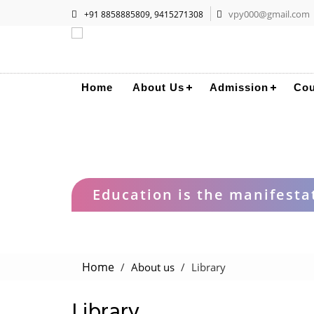
vpy000@gmail.com
+91 8858885809, 9415271308
Home
About Us
Admission
Cou
Library
Education is the manifestat
Home
About us
Library